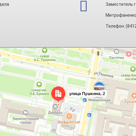
дела
Заместитель г
Митрофаненко
Телефон: (841